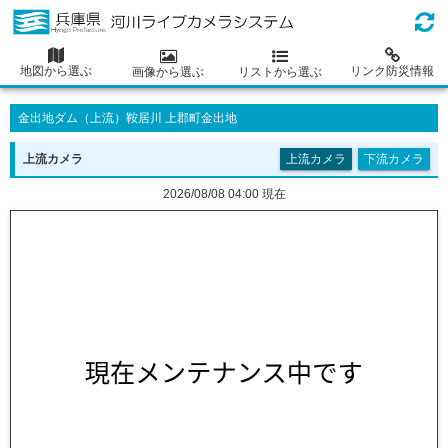
地図から選ぶ
リンク防災情報
画像から選ぶ
リストから選ぶ
金出地ダム（
上流
）鞍居川 上郡町金出地
上流
カメラ
上流カメラ
下流カメラ
2026/08/08 04:00 現在