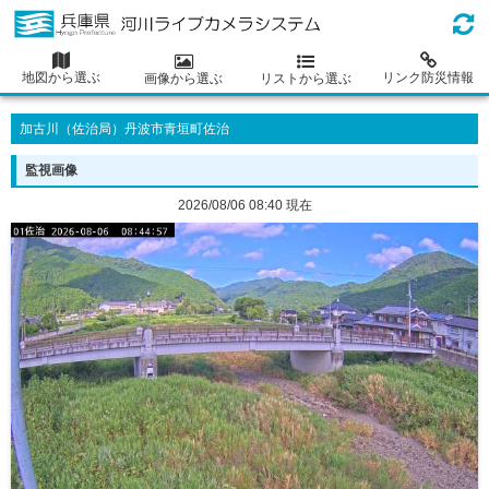
地図から選ぶ
リンク防災情報
画像から選ぶ
リストから選ぶ
加古川（佐治局）丹波市青垣町佐治
監視画像
2026/08/06 08:40 現在