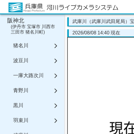
阪神北
武庫川（武庫川武田尾局）
(
伊丹市
宝塚市
川西市
三田市
猪名川町
)
2026/08/08 14:40 現在
猪名川
波豆川
一庫大路次川
青野川
黒川
羽束川