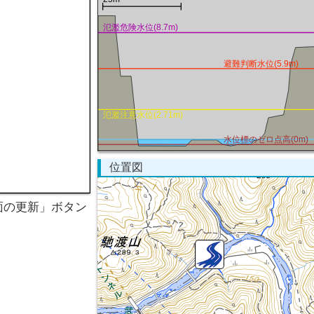
氾濫危険水位(8.7m)
避難判断水位(5.9m)
氾濫注意水位(2.71m)
水位標のゼロ点高(0m)
位置図
面の更新」ボタン