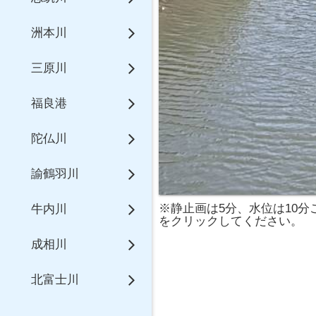
洲本川
三原川
福良港
陀仏川
諭鶴羽川
※静止画は5分、水位は10
牛内川
をクリックしてください。
成相川
北富士川