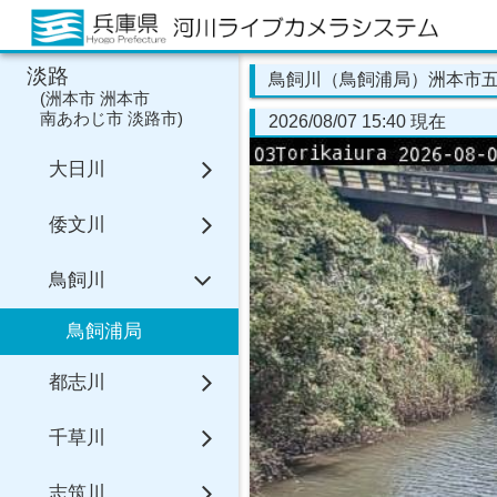
淡路
鳥飼川（鳥飼浦局）洲本市
(
洲本市
洲本市
南あわじ市
淡路市
)
2026/08/07 15:40 現在
大日川
倭文川
鳥飼川
鳥飼浦局
都志川
千草川
志筑川