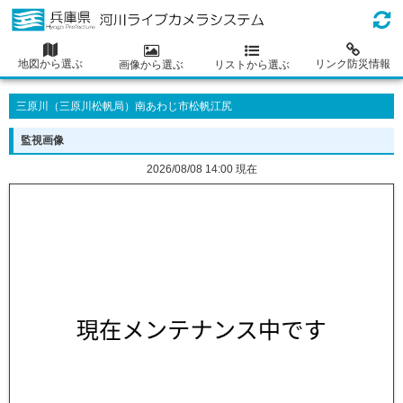
地図から選ぶ
リンク防災情報
画像から選ぶ
リストから選ぶ
三原川（三原川松帆局）南あわじ市松帆江尻
監視画像
2026/08/08 14:00 現在