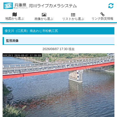
地図から選ぶ
リンク防災情報
画像から選ぶ
リストから選ぶ
倭文川（江尻局）南あわじ市松帆江尻
監視画像
2026/08/07 17:30 現在