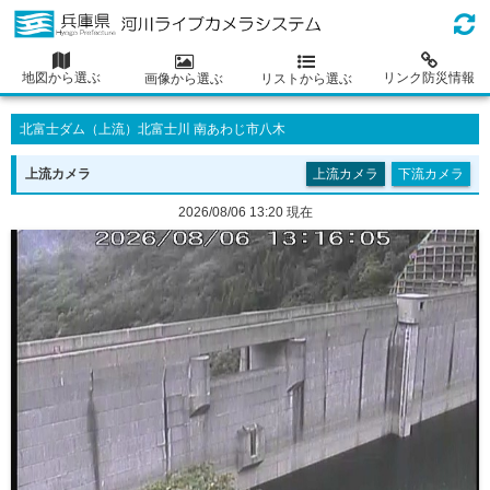
地図から選ぶ
リンク防災情報
画像から選ぶ
リストから選ぶ
北富士ダム（
上流
）北富士川 南あわじ市八木
上流
カメラ
上流カメラ
下流カメラ
2026/08/06 13:20 現在