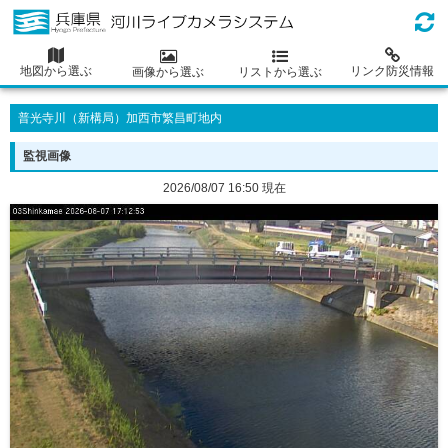
地図から選ぶ
リンク防災情報
画像から選ぶ
リストから選ぶ
普光寺川（新構局）加西市繁昌町地内
監視画像
2026/08/07 16:50 現在