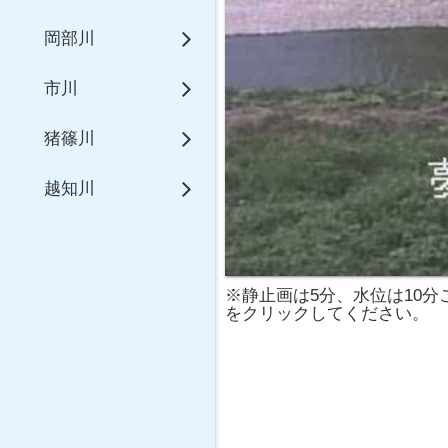
岡部川
市川
猪篠川
越知川
※静止画は5分、水位は10
をクリックしてください。