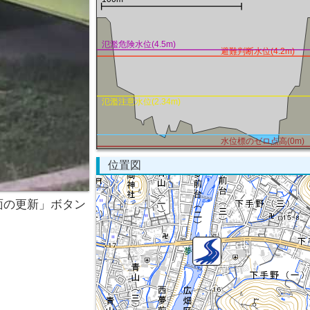
氾濫危険水位(4.5m)
避難判断水位(4.2m)
氾濫注意水位(2.34m)
水位標のゼロ点高(0m)
位置図
面の更新」ボタン