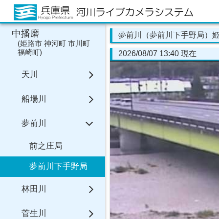
中播磨
夢前川（夢前川下手野局）
(
姫路市
神河町
市川町
福崎町
)
2026/08/07 13:40 現在
天川
船場川
夢前川
前之庄局
夢前川下手野局
林田川
菅生川