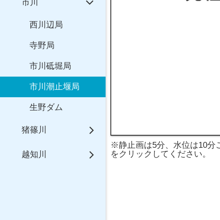
市川
西川辺局
寺野局
市川砥堀局
市川潮止堰局
生野ダム
猪篠川
※静止画は5分、水位は10
をクリックしてください。
越知川