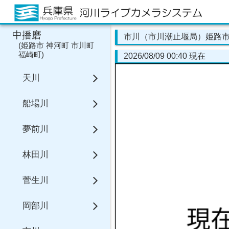
中播磨
市川（市川潮止堰局）姫路
(
姫路市
神河町
市川町
福崎町
)
2026/08/09 00:40 現在
天川
船場川
夢前川
林田川
菅生川
岡部川