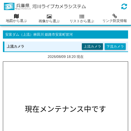
地図から選ぶ
リンク防災情報
画像から選ぶ
リストから選ぶ
安富ダム（
上流
）林田川 姫路市安富町皆河
上流
カメラ
上流カメラ
下流カメラ
2026/08/09 18:20 現在